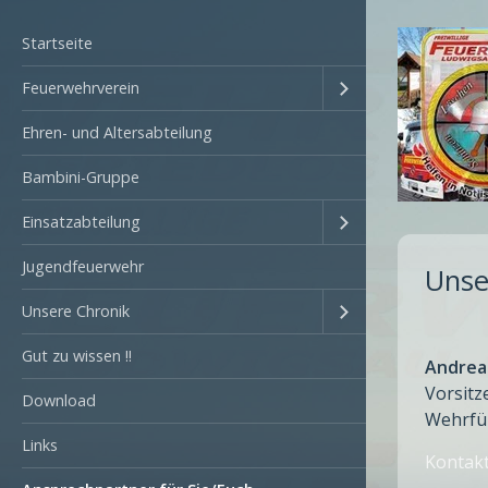
Startseite
Feuerwehrverein
Ehren- und Altersabteilung
Bambini-Gruppe
Einsatzabteilung
Jugendfeuerwehr
Unse
Unsere Chronik
Gut zu wissen !!
Andrea
Vorsitz
Download
Wehrfü
Links
Kontak