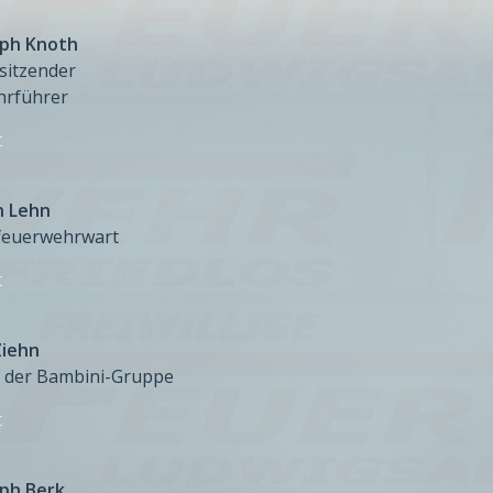
oph Knoth
rsitzender
hrführer
t
n Lehn
feuerwehrwart
t
Ziehn
n der Bambini-Gruppe
t
oph Berk