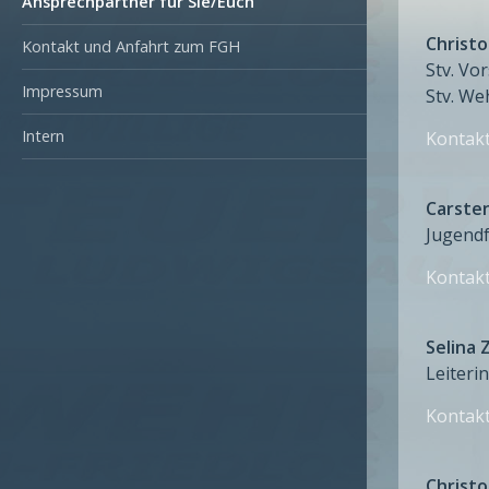
Ansprechpartner für Sie/Euch
Christ
Kontakt und Anfahrt zum FGH
Stv. Vo
Impressum
Stv. We
Intern
Kontak
Carste
Jugend
Kontak
Selina 
Leiteri
Kontak
Christ