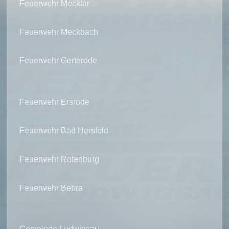
Feuerwehr Mecklar
Feuerwehr Meckbach
Feuerwehr Gerterode
Feuerwehr Ersrode
Feuerwehr Bad Hersfeld
Feuerwehr Rotenburg
Feuerwehr Bebra