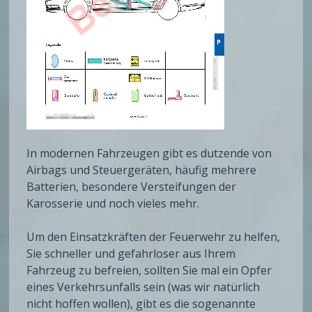
In modernen Fahrzeugen gibt es dutzende von
Airbags und Steuergeräten, häufig mehrere
Batterien, besondere Versteifungen der
Karosserie und noch vieles mehr.
Um den Einsatzkräften der Feuerwehr zu helfen,
Sie schneller und gefahrloser aus Ihrem
Fahrzeug zu befreien, sollten Sie mal ein Opfer
eines Verkehrsunfalls sein (was wir natürlich
nicht hoffen wollen), gibt es die sogenannte