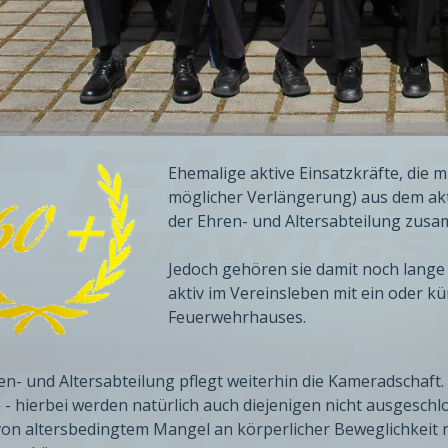
B
i
Ehemalige aktive Einsatzkräfte, die m
l
möglicher Verlängerung) aus dem akt
d
der Ehren- und Altersabteilung zus
i
n
Jedoch gehören sie damit noch lange n
L
aktiv im Vereinsleben mit ein oder 
i
Feuerwehrhauses.
g
h
en- und Altersabteilung pflegt weiterhin die Kameradschaft
t
 - hierbei werden natürlich auch diejenigen nicht ausgeschlos
b
on altersbedingtem Mangel an körperlicher Beweglichkeit
o